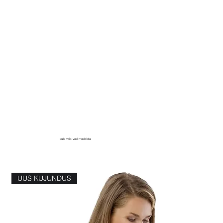
sulle võib veel meeldida
UUS KUJUNDUS