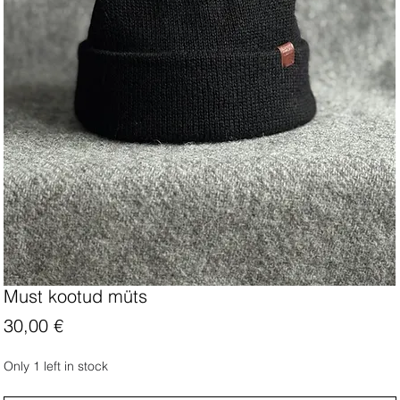
Must kootud müts
Price
30,00 €
Only 1 left in stock