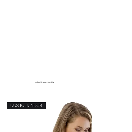
sulle võib veel meeldida
UUS KUJUNDUS