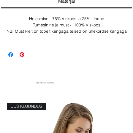
Materjal
Helesinise - 75% Viskoos ja 25% Linane
Tumesinine ja must - 100% Viskoos
NB! Must kleit on topelt kangaga teised on ühekordse kangaga
sulle võib veel meeldida
UUS KUJUNDUS