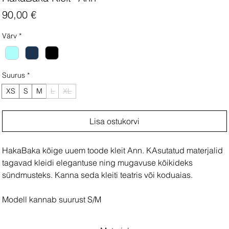
Price
90,00 €
Värv
*
Suurus
*
XS
S
M
L
XL
Lisa ostukorvi
HakaBaka kõige uuem toode kleit Ann. KAsutatud materjalid
tagavad kleidi elegantuse ning mugavuse kõikideks
sündmusteks. Kanna seda kleiti teatris või koduaias.
Modell kannab suurust S/M