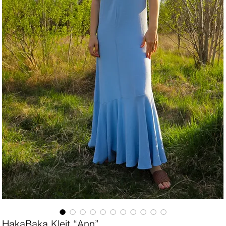
HakaBaka Kleit “Ann”