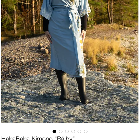
HakaBaka Kimono “Rälby”