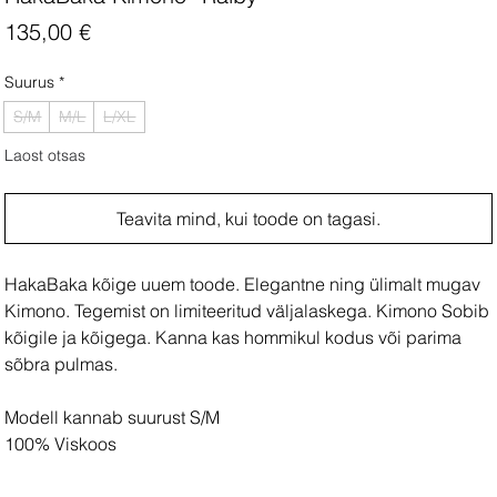
Price
135,00 €
Suurus
*
S/M
M/L
L/XL
Laost otsas
Teavita mind, kui toode on tagasi.
HakaBaka kõige uuem toode. Elegantne ning ülimalt mugav
Kimono. Tegemist on limiteeritud väljalaskega. Kimono Sobib
kõigile ja kõigega. Kanna kas hommikul kodus või parima
sõbra pulmas.
Modell kannab suurust S/M
100% Viskoos