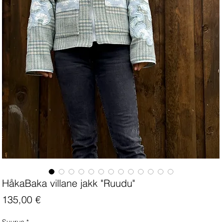
HåkaBaka villane jakk "Ruudu"
Price
135,00 €
Suurus
*