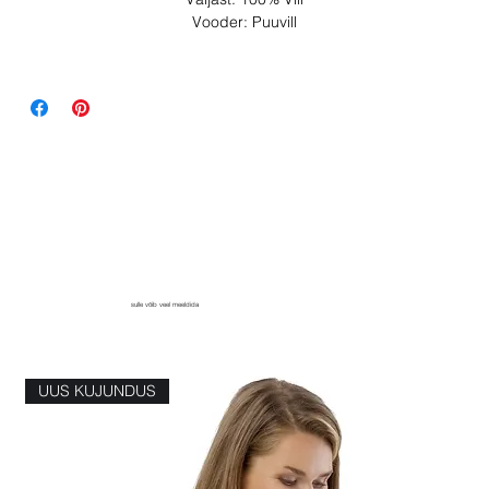
Vooder: Puuvill
sulle võib veel meeldida
UUS KUJUNDUS