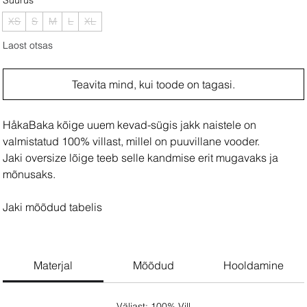
XS
S
M
L
XL
Laost otsas
Teavita mind, kui toode on tagasi.
HåkaBaka kõige uuem kevad-sügis jakk naistele on
valmistatud 100% villast, millel on puuvillane vooder.
Jaki oversize lõige teeb selle kandmise erit mugavaks ja
mõnusaks.
Jaki mõõdud tabelis
Modell kannab suurust S
Materjal
Mõõdud
Hooldamine
Väljast: 100% Vill